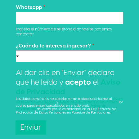
Whatsapp
*
Ingresa el número de teléfono a donde te podemos
contactar
¿Cuándo te interesa ingresar?
*
Al dar clic en "Enviar" declaro
que he leído y
acepto
el
Aviso
de Privacidad
Los datos personales recabados serán tratados conforme al
Aviso
de Privacidad Integral
y
Aviso de Privacidad simplificado
los
cuales pueden ser consultados en el sitio web:
Aviso de
Privacidad
, así como por lo establecido en la Ley Federal de
Protección de Datos Personales en Posesión de Particulares.
Enviar